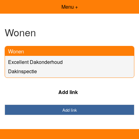
Menu +
Wonen
Wonen
Excellent Dakonderhoud
Dakinspectie
Add link
Add link