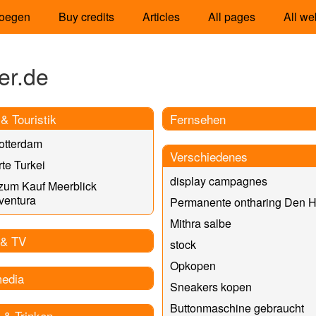
oegen
Buy credits
Articles
All pages
All we
er.de
& Touristik
Fernsehen
otterdam
Verschiedenes
te Turkei
display campagnes
zum Kauf Meerblick
ventura
Permanente ontharing Den 
Mithra salbe
 & TV
stock
Opkopen
media
Sneakers kopen
Buttonmaschine gebraucht
 & Trinken