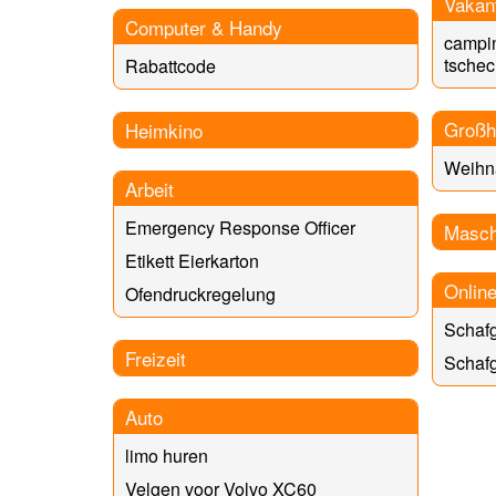
Vakan
Computer & Handy
campi
tschec
Rabattcode
Großh
Heimkino
Weihna
Arbeit
Emergency Response Officer
Masch
Etikett Eierkarton
Onlin
Ofendruckregelung
Schaf
Freizeit
Schaf
Auto
limo huren
Velgen voor Volvo XC60