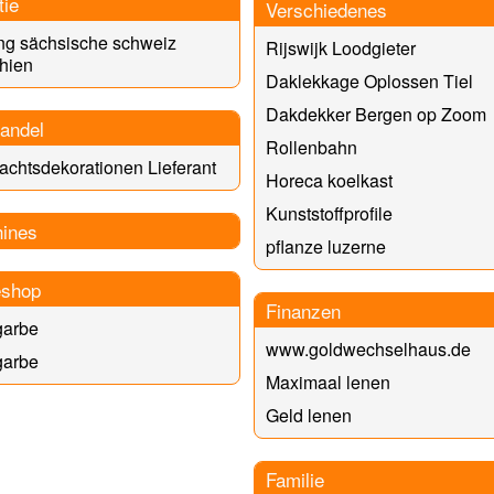
tie
Verschiedenes
ng sächsische schweiz
Rijswijk Loodgieter
hien
Daklekkage Oplossen Tiel
Dakdekker Bergen op Zoom
andel
Rollenbahn
chtsdekorationen Lieferant
Horeca koelkast
Kunststoffprofile
ines
pflanze luzerne
eshop
Finanzen
garbe
www.goldwechselhaus.de
garbe
Maximaal lenen
Geld lenen
Familie