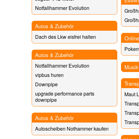
Notfallhammer Evolution
Großh
Großh
Autos & Zubehör
Dach des Lkw eisfrei halten
Online
Poke
Autos & Zubehör
Notfallhammer Evolution
Musik
vipbus huren
Trans
Downpipe
upgrade performance parts
Maut 
downpipe
Transp
Transp
Autos & Zubehör
Transp
Autoscheiben Nothammer kaufen