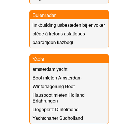
Buienradar
linkbuilding uitbesteden bij envoker
piège à frelons asiatiques
paardrijden kazbegi
Yacht
amsterdam yacht
Boot mieten Amsterdam
Winterlagerung Boot
Hausboot mieten Holland
Erfahrungen
Liegeplatz Dintelmond
Yachtcharter Südholland