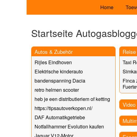
Home
Toev
Startseite Autogasblogg
Autos & Zubehör
Reise 
Rijles Eindhoven
Taxi R
Elektrische kinderauto
Simkar
bandenspanning Dacia
Finca 
Fuerte
retro helmen scooter
heb je een distributieriem of ketting
Video
https://tipsautoverkopen.nl/
DAF Automatikgetriebe
Multi
Notfallhammer Evolution kaufen
Jaguar V12-Motor
Essen