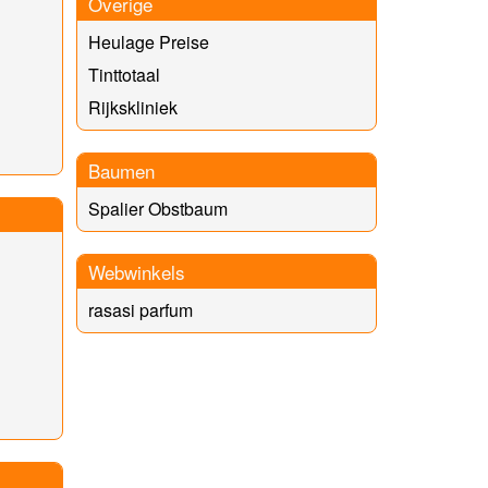
Overige
Heulage Preise
Tinttotaal
Rijkskliniek
Baumen
Spalier Obstbaum
Webwinkels
rasasi parfum