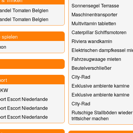
Sonnensegel Terrasse
andel Tomaten Belgien
Maschinentransporter
andel Tomaten Belgien
Multivitamin tabletten
Caterpillar Schiffsmotoren
 spielen
Riviera wandkamin
mon
Elektrischen dampfkessel mi
Fahrzeugwaage mieten
Beutelverschließer
City-Rad
port
Exklusive ambiente kamine
LKW
Exklusive ambiente kamine
ort Escort Niederlande
City-Rad
ort Escort Niederlande
Rutschige Stallböden wieder
ort Escort Niederlande
trittsicher machen