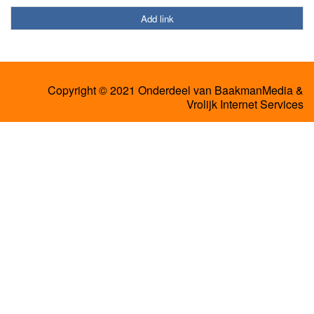
Add link
Copyright © 2021 Onderdeel van
BaakmanMedia
&
Vrolijk Internet Services